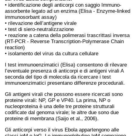
• identificazione degli anticorpi con saggio Immuno-
assorbente legato ad un enzima (Elisa - Enzyme-linked
immunosorbant assay)
• rilevazione dell’antigene virale
• test di siero-neutralizzazione
• reazione a catena della polimerasi trascrittasi inversa
(RT-PCR - Reverse Transcription-Polymerase Chain
reaction)
• isolamento del virus da cultura cellulare
I test immunoenzimatici (Elisa) consentono di rilevare
l’eventuale presenza di anticorpi e di antigeni virali A
seconda del tipo di molecola da ricercare i test
immunoenzimatici presentano differenze procedurali.
Gli antigeni virali che possono essere ricercati sono
proteine virali: NP, GP e VP40. La prima, NP o
nucleoproteina è una delle tre proteine strutturali
codificate dal genoma virale; le altre due sono due
proteine di membrana (Saijo et al., 2006).
Gli anticorpi verso il virus Ebola appartengono alle
classi igM e IgG. Le immunoglobuline IgM compaiono