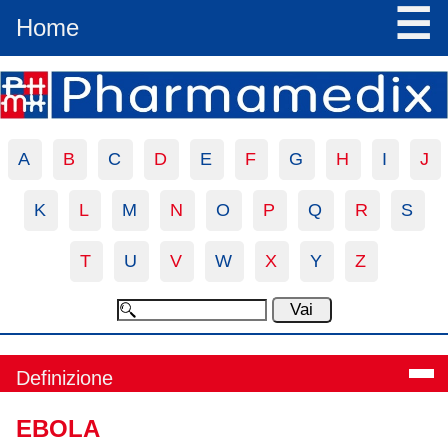
☰
Home
A
B
C
D
E
F
G
H
I
J
K
L
M
N
O
P
Q
R
S
T
U
V
W
X
Y
Z
Definizione
EBOLA