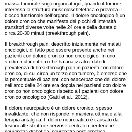
massa tumorale sugli organi attigui, quando il tumore
interessa la struttura muscoloscheletrica o provoca il
blocco funzionale dell’organo. Il dolore oncologico è un
dolore cronico che manifesta dei picchi di intensità
transitori diverse volte nelle 24 ore e della durata di
circa 20-30 minuti (breakthrough pain).
Il breakthrough pain, descritto inizialmente nei malati
oncologici, di fatto può essere presente anche nei
pazienti con dolore cronico non oncologico. In uno
studio multicentrico che ha analizzato i dati di
prevalenza di breakthrough pain in pazienti con dolore
cronico, di cui circa un terzo con tumore, è emerso che
la percentuale di pazienti con esacerbazione del dolore
nell’arco delle 24 ore era doppia nei pazienti con dolore
cronico non oncologico rispetto a i pazienti con dolore
cronico oncologico (Gatti et al., 2012).
Il dolore neuropatico è un dolore cronico, spesso
invalidante, che non risponde in maniera ottimale alla
terapia antalgica. Il dolore neuropatico è causato da
lesioni alle strutture nervose centrali o periferiche:
neuropatia diabetica, neuropatia post-erpetica,