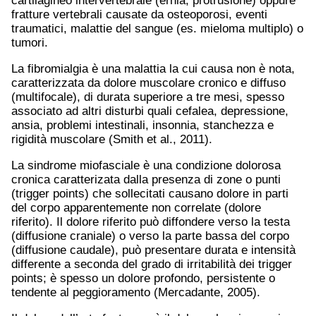
cartilagineo intervertebrale (ernia, protrusione) oppure
fratture vertebrali causate da osteoporosi, eventi
traumatici, malattie del sangue (es. mieloma multiplo) o
tumori.
La fibromialgia è una malattia la cui causa non è nota,
caratterizzata da dolore muscolare cronico e diffuso
(multifocale), di durata superiore a tre mesi, spesso
associato ad altri disturbi quali cefalea, depressione,
ansia, problemi intestinali, insonnia, stanchezza e
rigidità muscolare (Smith et al., 2011).
La sindrome miofasciale è una condizione dolorosa
cronica caratterizata dalla presenza di zone o punti
(trigger points) che sollecitati causano dolore in parti
del corpo apparentemente non correlate (dolore
riferito). Il dolore riferito può diffondere verso la testa
(diffusione craniale) o verso la parte bassa del corpo
(diffusione caudale), può presentare durata e intensità
differente a seconda del grado di irritabilità dei trigger
points; è spesso un dolore profondo, persistente o
tendente al peggioramento (Mercadante, 2005).