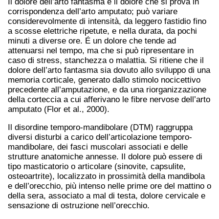
Il dolore dell’arto fantasma è il dolore che si prova in
corrispondenza dell’arto amputato; può variare
considerevolmente di intensità, da leggero fastidio fino
a scosse elettriche ripetute, e nella durata, da pochi
minuti a diverse ore. É un dolore che tende ad
attenuarsi nel tempo, ma che si può ripresentare in
caso di stress, stanchezza o malattia. Si ritiene che il
dolore dell’arto fantasma sia dovuto allo sviluppo di una
memoria corticale, generato dallo stimolo nocicettivo
precedente all’amputazione, e da una riorganizzazione
della corteccia a cui afferivano le fibre nervose dell’arto
amputato (Flor et al., 2000).
Il disordine temporo-mandibolare (DTM) raggruppa
diversi disturbi a carico dell’articolazione temporo-
mandibolare, dei fasci muscolari associati e delle
strutture anatomiche annesse. Il dolore può essere di
tipo masticatorio o articolare (sinovite, capsulite,
osteoartrite), localizzato in prossimità della mandibola
e dell’orecchio, più intenso nelle prime ore del mattino o
della sera, associato a mal di testa, dolore cervicale e
sensazione di ostruzione nell’orecchio.