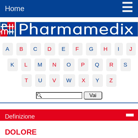
☰
Home
A
B
C
D
E
F
G
H
I
J
K
L
M
N
O
P
Q
R
S
T
U
V
W
X
Y
Z
Definizione
DOLORE