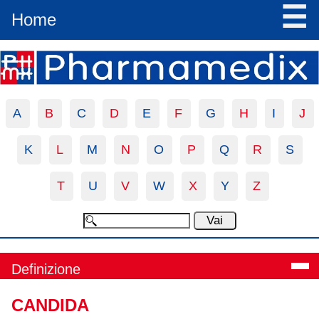
☰
Home
A
B
C
D
E
F
G
H
I
J
K
L
M
N
O
P
Q
R
S
T
U
V
W
X
Y
Z
Definizione
CANDIDA