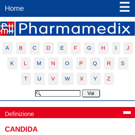
☰
Home
A
B
C
D
E
F
G
H
I
J
K
L
M
N
O
P
Q
R
S
T
U
V
W
X
Y
Z
Definizione
CANDIDA