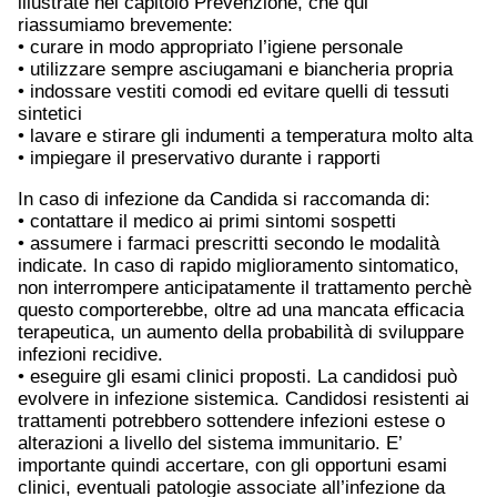
illustrate nel capitolo Prevenzione, che qui
riassumiamo brevemente:
• curare in modo appropriato l’igiene personale
• utilizzare sempre asciugamani e biancheria propria
• indossare vestiti comodi ed evitare quelli di tessuti
sintetici
• lavare e stirare gli indumenti a temperatura molto alta
• impiegare il preservativo durante i rapporti
In caso di infezione da Candida si raccomanda di:
• contattare il medico ai primi sintomi sospetti
• assumere i farmaci prescritti secondo le modalità
indicate. In caso di rapido miglioramento sintomatico,
non interrompere anticipatamente il trattamento perchè
questo comporterebbe, oltre ad una mancata efficacia
terapeutica, un aumento della probabilità di sviluppare
infezioni recidive.
• eseguire gli esami clinici proposti. La candidosi può
evolvere in infezione sistemica. Candidosi resistenti ai
trattamenti potrebbero sottendere infezioni estese o
alterazioni a livello del sistema immunitario. E’
importante quindi accertare, con gli opportuni esami
clinici, eventuali patologie associate all’infezione da