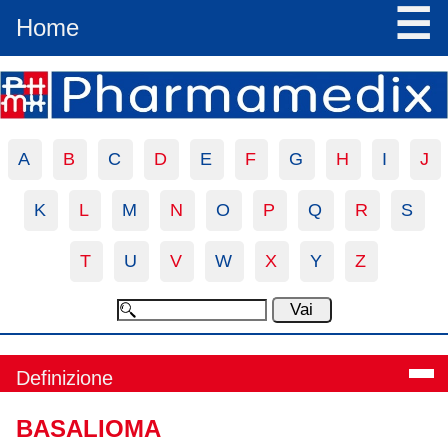
☰
Home
A
B
C
D
E
F
G
H
I
J
K
L
M
N
O
P
Q
R
S
T
U
V
W
X
Y
Z
Definizione
BASALIOMA