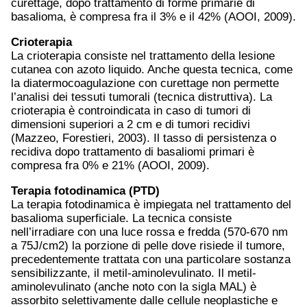
curettage, dopo trattamento di forme primarie di
basalioma, è compresa fra il 3% e il 42% (AOOI, 2009).
Crioterapia
La crioterapia consiste nel trattamento della lesione
cutanea con azoto liquido. Anche questa tecnica, come
la diatermocoagulazione con curettage non permette
l’analisi dei tessuti tumorali (tecnica distruttiva). La
crioterapia è controindicata in caso di tumori di
dimensioni superiori a 2 cm e di tumori recidivi
(Mazzeo, Forestieri, 2003). Il tasso di persistenza o
recidiva dopo trattamento di basaliomi primari è
compresa fra 0% e 21% (AOOI, 2009).
Terapia fotodinamica (PTD)
La terapia fotodinamica è impiegata nel trattamento del
basalioma superficiale. La tecnica consiste
nell’irradiare con una luce rossa e fredda (570-670 nm
a 75J/cm2) la porzione di pelle dove risiede il tumore,
precedentemente trattata con una particolare sostanza
sensibilizzante, il metil-aminolevulinato. Il metil-
aminolevulinato (anche noto con la sigla MAL) è
assorbito selettivamente dalle cellule neoplastiche e