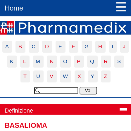
☰
Home
A
B
C
D
E
F
G
H
I
J
K
L
M
N
O
P
Q
R
S
T
U
V
W
X
Y
Z
Definizione
BASALIOMA