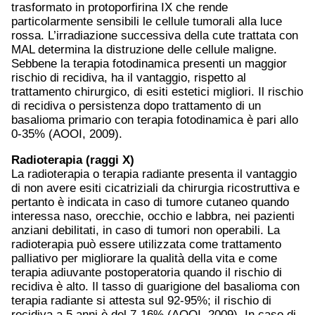
trasformato in protoporfirina IX che rende
particolarmente sensibili le cellule tumorali alla luce
rossa. L’irradiazione successiva della cute trattata con
MAL determina la distruzione delle cellule maligne.
Sebbene la terapia fotodinamica presenti un maggior
rischio di recidiva, ha il vantaggio, rispetto al
trattamento chirurgico, di esiti estetici migliori. Il rischio
di recidiva o persistenza dopo trattamento di un
basalioma primario con terapia fotodinamica è pari allo
0-35% (AOOI, 2009).
Radioterapia (raggi X)
La radioterapia o terapia radiante presenta il vantaggio
di non avere esiti cicatriziali da chirurgia ricostruttiva e
pertanto è indicata in caso di tumore cutaneo quando
interessa naso, orecchie, occhio e labbra, nei pazienti
anziani debilitati, in caso di tumori non operabili. La
radioterapia può essere utilizzata come trattamento
palliativo per migliorare la qualità della vita e come
terapia adiuvante postoperatoria quando il rischio di
recidiva è alto. Il tasso di guarigione del basalioma con
terapia radiante si attesta sul 92-95%; il rischio di
recidiva a 5 anni è del 7-16% (AOOI, 2009). In caso di