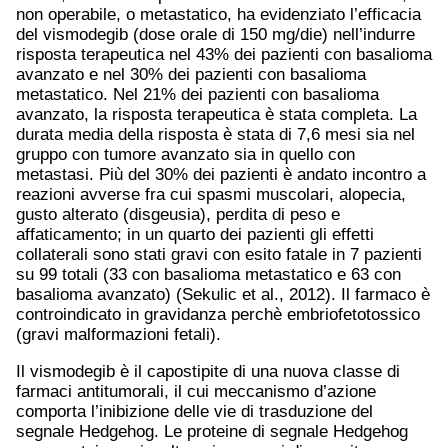
non operabile, o metastatico, ha evidenziato l’efficacia
del vismodegib (dose orale di 150 mg/die) nell’indurre
risposta terapeutica nel 43% dei pazienti con basalioma
avanzato e nel 30% dei pazienti con basalioma
metastatico. Nel 21% dei pazienti con basalioma
avanzato, la risposta terapeutica è stata completa. La
durata media della risposta è stata di 7,6 mesi sia nel
gruppo con tumore avanzato sia in quello con
metastasi. Più del 30% dei pazienti è andato incontro a
reazioni avverse fra cui spasmi muscolari, alopecia,
gusto alterato (disgeusia), perdita di peso e
affaticamento; in un quarto dei pazienti gli effetti
collaterali sono stati gravi con esito fatale in 7 pazienti
su 99 totali (33 con basalioma metastatico e 63 con
basalioma avanzato) (Sekulic et al., 2012). Il farmaco è
controindicato in gravidanza perchè embriofetotossico
(gravi malformazioni fetali).
Il vismodegib è il capostipite di una nuova classe di
farmaci antitumorali, il cui meccanismo d’azione
comporta l’inibizione delle vie di trasduzione del
segnale Hedgehog. Le proteine di segnale Hedgehog