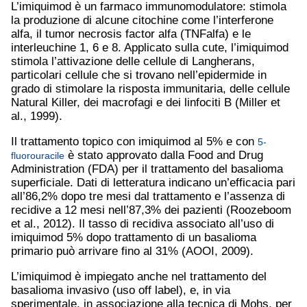
L’imiquimod è un farmaco immunomodulatore: stimola
la produzione di alcune citochine come l’interferone
alfa, il tumor necrosis factor alfa (TNFalfa) e le
interleuchine 1, 6 e 8. Applicato sulla cute, l’imiquimod
stimola l’attivazione delle cellule di Langherans,
particolari cellule che si trovano nell’epidermide in
grado di stimolare la risposta immunitaria, delle cellule
Natural Killer, dei macrofagi e dei linfociti B (Miller et
al., 1999).
Il trattamento topico con imiquimod al 5% e con
5-
è stato approvato dalla Food and Drug
fluorouracile
Administration (FDA) per il trattamento del basalioma
superficiale. Dati di letteratura indicano un’efficacia pari
all’86,2% dopo tre mesi dal trattamento e l’assenza di
recidive a 12 mesi nell’87,3% dei pazienti (Roozeboom
et al., 2012). Il tasso di recidiva associato all’uso di
imiquimod 5% dopo trattamento di un basalioma
primario può arrivare fino al 31% (AOOI, 2009).
L’imiquimod è impiegato anche nel trattamento del
basalioma invasivo (uso off label), e, in via
sperimentale, in associazione alla tecnica di Mohs, per