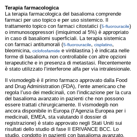
Terapia farmacologica
La terapia farmacologica del basalioma comprende
farmaci per uso topico e per uso sistemico. Il
trattamento topico con farmaci citostatici (
)
5-fluorouracile
o immunosoppressori (imiquimod al 5%) è appropriato
in caso di basaliomi superficiali. La terapia sistemica
con farmaci antitumorali (
,
,
5-fluorouracile
cisplatino
bleomicina,
e vinblastina ) è indicata nelle
ciclofosfamide
forme di basalioma non controllabile con altre opzioni
terapeutiche e in presenza di metastasi. Recentemente
è stato utilizzato l’interferone alfa per via intralesionale.
Il vismodegib è il primo farmaco approvato dalla Food
and Drug Administration (FDA), l’ente americano che
regola l’uso dei medicinali, con l’indicazione per la cura
del basalioma avanzato in pazienti che non possono
essere trattati chirurgicamente. Il vismodegib non
ancora disponibile in Europa (l’Agenzia Europea per i
medicinali, EMEA, sta valutando il dossier di
registrazione) è stato approvato negli Stati Uniti sui
risultati dello studio di fase II ERIVANCE BCC. Lo
studio, condotto in pazienti con basalioma avanzato,