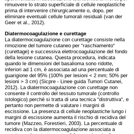
rimuovere lo strato superficiale di cellule neoplastiche
prima di intervenire chirurgicamente o, dopo, per
eliminare eventuali cellule tumorali residuali (van der
Geer et al., 2012).
Diatermocoagulazione e curettage
La diatermocoagulazione con curettage consiste nella
rimozione del tumore cutaneo per “raschiamento“
(curettage) e successiva elettrocoagulazione del fondo
della lesione cutanea. Questa procedura, indicata
quando le dimensioni del basalioma sono ridotte,
inferiori ad 1 cm, è associata ad una percentuale di
guarigione del 95% (100% per lesioni < 2 mm; 50% per
lesioni > 3 cm) (Sicpre - Linee guida Tumori Cutanei,
2012). La diatermocoagulazione con curettage non
consente il controllo del tessuto tumorale (controllo
istologico) perchè si tratta di una tecnica “distruttiva“, e
pertanto non permette di valutare i margini di
escissione. La presenza di cellule neoplastiche lungo i
margini di escissione aumenta il rischio di recidiva del
tumore (Mazzeo, Forestieri, 2003). La percentuale di
recidiva con la diatermocoagulazione associata a