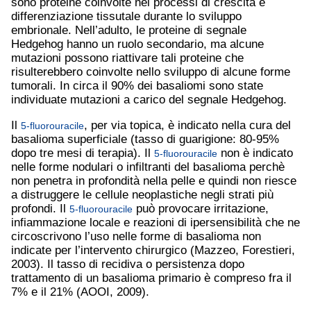
sono proteine coinvolte nei processi di crescita e
differenziazione tissutale durante lo sviluppo
embrionale. Nell’adulto, le proteine di segnale
Hedgehog hanno un ruolo secondario, ma alcune
mutazioni possono riattivare tali proteine che
risulterebbero coinvolte nello sviluppo di alcune forme
tumorali. In circa il 90% dei basaliomi sono state
individuate mutazioni a carico del segnale Hedgehog.
Il
, per via topica, è indicato nella cura del
5-fluorouracile
basalioma superficiale (tasso di guarigione: 80-95%
dopo tre mesi di terapia). Il
non è indicato
5-fluorouracile
nelle forme nodulari o infiltranti del basalioma perchè
non penetra in profondità nella pelle e quindi non riesce
a distruggere le cellule neoplastiche negli strati più
profondi. Il
può provocare irritazione,
5-fluorouracile
infiammazione locale e reazioni di ipersensibilità che ne
circoscrivono l’uso nelle forme di basalioma non
indicate per l’intervento chirurgico (Mazzeo, Forestieri,
2003). Il tasso di recidiva o persistenza dopo
trattamento di un basalioma primario è compreso fra il
7% e il 21% (AOOI, 2009).