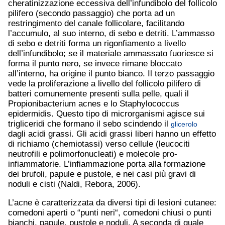
cheratinizzazione eccessiva dell’infundibolo del follicolo
pilifero (secondo passaggio) che porta ad un
restringimento del canale follicolare, facilitando
l’accumulo, al suo interno, di sebo e detriti. L’ammasso
di sebo e detriti forma un rigonfiamento a livello
dell’infundibolo; se il materiale ammassato fuoriesce si
forma il punto nero, se invece rimane bloccato
all’interno, ha origine il punto bianco. Il terzo passaggio
vede la proliferazione a livello del follicolo pilifero di
batteri comunemente presenti sulla pelle, quali il
Propionibacterium acnes e lo Staphylococcus
epidermidis. Questo tipo di microrganismi agisce sui
trigliceridi che formano il sebo scindendo il
glicerolo
dagli acidi grassi. Gli acidi grassi liberi hanno un effetto
di richiamo (chemiotassi) verso cellule (leucociti
neutrofili e polimorfonucleati) e molecole pro-
infiammatorie. L’infiammazione porta alla formazione
dei brufoli, papule e pustole, e nei casi più gravi di
noduli e cisti (Naldi, Rebora, 2006).
L’acne è caratterizzata da diversi tipi di lesioni cutanee:
comedoni aperti o “punti neri“, comedoni chiusi o punti
bianchi, papule, pustole e noduli. A seconda di quale