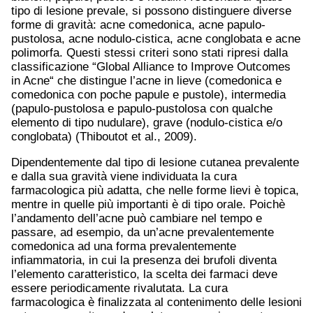
tipo di lesione prevale, si possono distinguere diverse
forme di gravità: acne comedonica, acne papulo-
pustolosa, acne nodulo-cistica, acne conglobata e acne
polimorfa. Questi stessi criteri sono stati ripresi dalla
classificazione “Global Alliance to Improve Outcomes
in Acne“ che distingue l’acne in lieve (comedonica e
comedonica con poche papule e pustole), intermedia
(papulo-pustolosa e papulo-pustolosa con qualche
elemento di tipo nudulare), grave (nodulo-cistica e/o
conglobata) (Thiboutot et al., 2009).
Dipendentemente dal tipo di lesione cutanea prevalente
e dalla sua gravità viene individuata la cura
farmacologica più adatta, che nelle forme lievi è topica,
mentre in quelle più importanti è di tipo orale. Poichè
l’andamento dell’acne può cambiare nel tempo e
passare, ad esempio, da un’acne prevalentemente
comedonica ad una forma prevalentemente
infiammatoria, in cui la presenza dei brufoli diventa
l’elemento caratteristico, la scelta dei farmaci deve
essere periodicamente rivalutata. La cura
farmacologica è finalizzata al contenimento delle lesioni