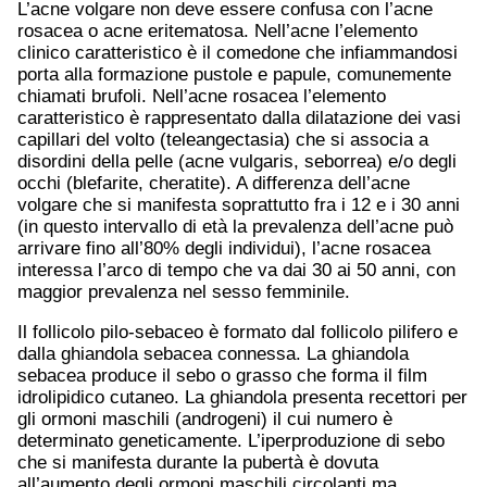
L’acne volgare non deve essere confusa con l’acne
rosacea o acne eritematosa. Nell’acne l’elemento
clinico caratteristico è il comedone che infiammandosi
porta alla formazione pustole e papule, comunemente
chiamati brufoli. Nell’acne rosacea l’elemento
caratteristico è rappresentato dalla dilatazione dei vasi
capillari del volto (teleangectasia) che si associa a
disordini della pelle (acne vulgaris, seborrea) e/o degli
occhi (blefarite, cheratite). A differenza dell’acne
volgare che si manifesta soprattutto fra i 12 e i 30 anni
(in questo intervallo di età la prevalenza dell’acne può
arrivare fino all’80% degli individui), l’acne rosacea
interessa l’arco di tempo che va dai 30 ai 50 anni, con
maggior prevalenza nel sesso femminile.
Il follicolo pilo-sebaceo è formato dal follicolo pilifero e
dalla ghiandola sebacea connessa. La ghiandola
sebacea produce il sebo o grasso che forma il film
idrolipidico cutaneo. La ghiandola presenta recettori per
gli ormoni maschili (androgeni) il cui numero è
determinato geneticamente. L’iperproduzione di sebo
che si manifesta durante la pubertà è dovuta
all’aumento degli ormoni maschili circolanti ma