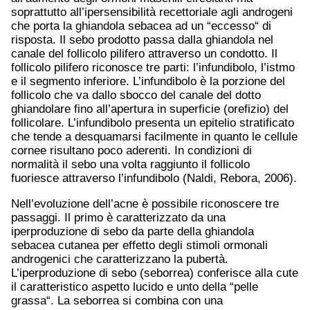
soprattutto all’ipersensibilità recettoriale agli androgeni
che porta la ghiandola sebacea ad un “eccesso“ di
risposta. Il sebo prodotto passa dalla ghiandola nel
canale del follicolo pilifero attraverso un condotto. Il
follicolo pilifero riconosce tre parti: l’infundibolo, l’istmo
e il segmento inferiore. L’infundibolo è la porzione del
follicolo che va dallo sbocco del canale del dotto
ghiandolare fino all’apertura in superficie (orefizio) del
follicolare. L’infundibolo presenta un epitelio stratificato
che tende a desquamarsi facilmente in quanto le cellule
cornee risultano poco aderenti. In condizioni di
normalità il sebo una volta raggiunto il follicolo
fuoriesce attraverso l’infundibolo (Naldi, Rebora, 2006).
Nell’evoluzione dell’acne è possibile riconoscere tre
passaggi. Il primo è caratterizzato da una
iperproduzione di sebo da parte della ghiandola
sebacea cutanea per effetto degli stimoli ormonali
androgenici che caratterizzano la pubertà.
L’iperproduzione di sebo (seborrea) conferisce alla cute
il caratteristico aspetto lucido e unto della “pelle
grassa“. La seborrea si combina con una