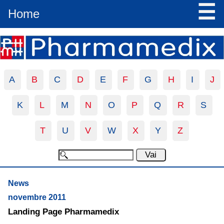
☰
Home
A
B
C
D
E
F
G
H
I
J
K
L
M
N
O
P
Q
R
S
T
U
V
W
X
Y
Z
News
novembre 2011
Landing Page Pharmamedix