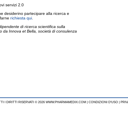
vi servizi 2.0
 che desiderino partecipare alla ricerca e
 farne
richiesta qui
.
endente di ricerca scientifica sulla
o da Innova et Bella, società di consulenza
TI I DIRITTI RISERVATI © 2026 WWW.PHARMAMEDIX.COM
|
CONDIZIONI D'USO
|
PRIV