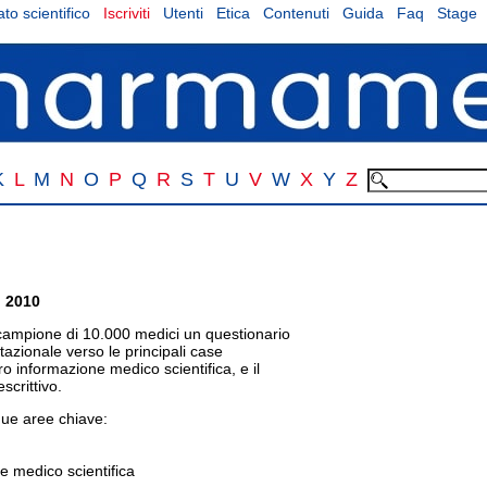
to scientifico
Iscriviti
Utenti
Etica
Contenuti
Guida
Faq
Stage
K
L
M
N
O
P
Q
R
S
T
U
V
W
X
Y
Z
n 2010
ampione di 10.000 medici un questionario
tazionale verso le principali case
ro informazione medico scientifica, e il
crittivo.
que aree chiave:
e medico scientifica