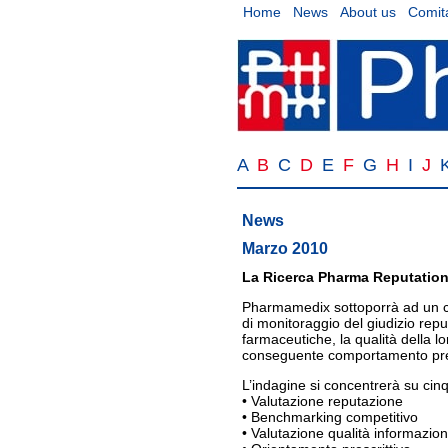
Home
News
About us
Comita
A
B
C
D
E
F
G
H
I
J
News
Marzo 2010
La Ricerca Pharma Reputatio
Pharmamedix sottoporrà ad un c
di monitoraggio del giudizio repu
farmaceutiche, la qualità della lo
conseguente comportamento pres
L’indagine si concentrerà su cin
• Valutazione reputazione
• Benchmarking competitivo
• Valutazione qualità informazion