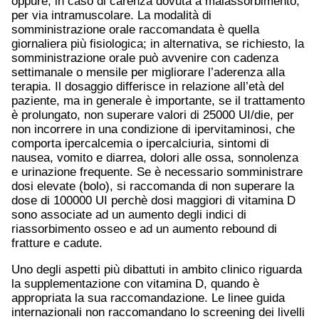
oppure, in caso di carenza dovuta a malassorbimento,
per via intramuscolare. La modalità di
somministrazione orale raccomandata è quella
giornaliera più fisiologica; in alternativa, se richiesto, la
somministrazione orale può avvenire con cadenza
settimanale o mensile per migliorare l’aderenza alla
terapia. Il dosaggio differisce in relazione all’età del
paziente, ma in generale è importante, se il trattamento
è prolungato, non superare valori di 25000 UI/die, per
non incorrere in una condizione di ipervitaminosi, che
comporta ipercalcemia o ipercalciuria, sintomi di
nausea, vomito e diarrea, dolori alle ossa, sonnolenza
e urinazione frequente. Se è necessario somministrare
dosi elevate (bolo), si raccomanda di non superare la
dose di 100000 UI perchè dosi maggiori di vitamina D
sono associate ad un aumento degli indici di
riassorbimento osseo e ad un aumento rebound di
fratture e cadute.
Uno degli aspetti più dibattuti in ambito clinico riguarda
la supplementazione con vitamina D, quando è
appropriata la sua raccomandazione. Le linee guida
internazionali non raccomandano lo screening dei livelli