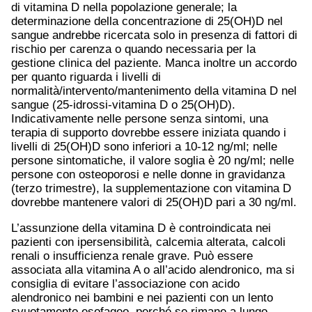
di vitamina D nella popolazione generale; la
determinazione della concentrazione di 25(OH)D nel
sangue andrebbe ricercata solo in presenza di fattori di
rischio per carenza o quando necessaria per la
gestione clinica del paziente. Manca inoltre un accordo
per quanto riguarda i livelli di
normalità/intervento/mantenimento della vitamina D nel
sangue (25-idrossi-vitamina D o 25(OH)D).
Indicativamente nelle persone senza sintomi, una
terapia di supporto dovrebbe essere iniziata quando i
livelli di 25(OH)D sono inferiori a 10-12 ng/ml; nelle
persone sintomatiche, il valore soglia è 20 ng/ml; nelle
persone con osteoporosi e nelle donne in gravidanza
(terzo trimestre), la supplementazione con vitamina D
dovrebbe mantenere valori di 25(OH)D pari a 30 ng/ml.
L’assunzione della vitamina D è controindicata nei
pazienti con ipersensibilità, calcemia alterata, calcoli
renali o insufficienza renale grave. Può essere
associata alla vitamina A o all’acido alendronico, ma si
consiglia di evitare l’associazione con acido
alendronico nei bambini e nei pazienti con un lento
svuotamento esofageo, perché se rimane a lungo