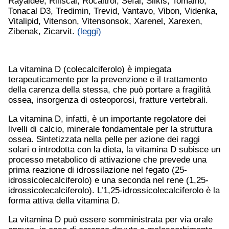
Rayaldee, Riliscal, Rocaltrol, Sefal, Silkis, Tomaino,
Tonacal D3, Tredimin, Trevid, Vantavo, Vibon, Videnka,
Vitalipid, Vitenson, Vitensonsok, Xarenel, Xarexen,
Zibenak, Zicarvit.
(leggi)
La vitamina D (colecalciferolo) è impiegata
terapeuticamente per la prevenzione e il trattamento
della carenza della stessa, che può portare a fragilità
ossea, insorgenza di osteoporosi, fratture vertebrali.
La vitamina D, infatti, è un importante regolatore dei
livelli di calcio, minerale fondamentale per la struttura
ossea. Sintetizzata nella pelle per azione dei raggi
solari o introdotta con la dieta, la vitamina D subisce un
processo metabolico di attivazione che prevede una
prima reazione di idrossilazione nel fegato (25-
idrossicolecalciferolo) e una seconda nel rene (1,25-
idrossicolecalciferolo). L’1,25-idrossicolecalciferolo è la
forma attiva della vitamina D.
La vitamina D può essere somministrata per via orale