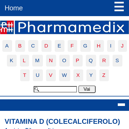
☰
Home
A
B
C
D
E
F
G
H
I
J
K
L
M
N
O
P
Q
R
S
T
U
V
W
X
Y
Z
Vitamina D (Colecalciferolo)
VITAMINA D (COLECALCIFEROLO)